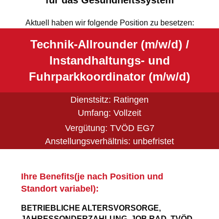
Aktuell haben wir folgende Position zu besetzen:
Technik-Allrounder (m/w/d) /
Instandhaltungs- und
Fuhrparkkoordinator (m/w/d)
Dienstsitz: Ratingen
Umfang: Vollzeit
Vergütung: TVÖD EG7
Anstellungsverhältnis: unbefristet
Ihre Benefits(je nach Position und
Standort variabel):
BETRIEBLICHE ALTERSVORSORGE,
JAHRESSONDERZAHLUNG, JOB RAD, TVÖD,